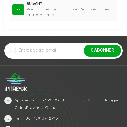
SUIVANT
Pourquoi le métal à base d'eau séduit les
entrepreneurs
Ajouter : Room 1621, Xinghuo E Fang, Nanjing, Jiangsu,
ChinaProvince, China
Tél : +86 -13913942913