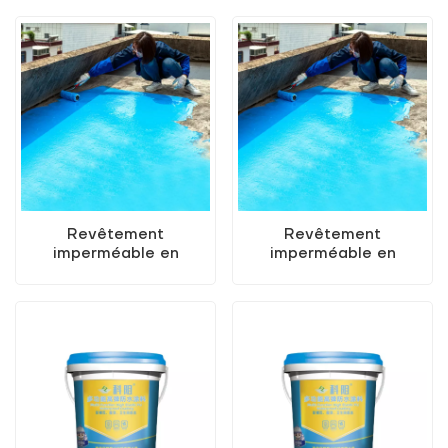
revêtement étanche en
couleurs
polyuréthane blanc
personnalisables
Revêtement
Revêtement
imperméable en
imperméable en
polyuréthane sûr et non
polyuréthane de bonne
toxique
qualité