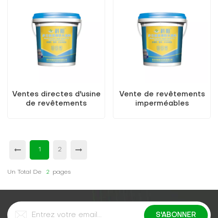
qualité
en polyuréthane
Ventes directes d'usine
Vente de revêtements
de revêtements
imperméables
imperméables en
multifonctionnels à
polyester amine
haute élasticité pour la
pouvant être
réparation de toit
personnalisés en
grandes quantités
1
2
Un Total De
2
Pages