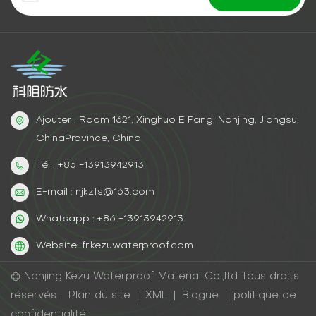
Ajouter : Room 1621, Xinghuo E Fang, Nanjing, Jiangsu,
ChinaProvince, China
Tél : +86 -13913942913
E-mail : njkzfs@163.com
Whatsapp : +86 -13913942913
Website: fr.kezuwaterproof.com
© Nanjing Kezu Waterproof Material Co.,ltd Tous droits
réservés .
Plan du site
|
XML
|
Blogue
|
politique de
confidentialité