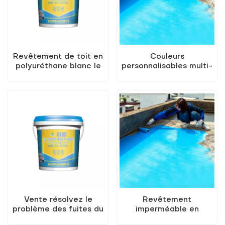
Revêtement de toit en
Couleurs
polyuréthane blanc le
personnalisables multi-
mieux vendu
fonctions multi-
fonctions élevées
élastiques étanche
Vente résolvez le
Revêtement
problème des fuites du
imperméable en
bâtiment avec un
polyuréthane de