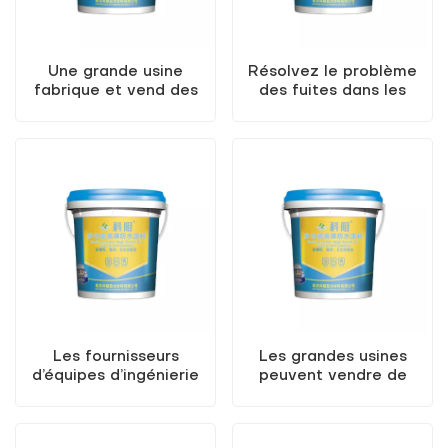
Une grande usine
Résolvez le problème
fabrique et vend des
des fuites dans les
revêtements
bâtiments avec un
imperméables en
revêtement
polyuréthane de haute
imperméable en
qualité
polyuréthane blanc
Les fournisseurs
Les grandes usines
d’équipes d’ingénierie
peuvent vendre de
de divers pays vendent
grandes quantités de
des revêtements
revêtements
imperméables de haute
d’étanchéité pour toits