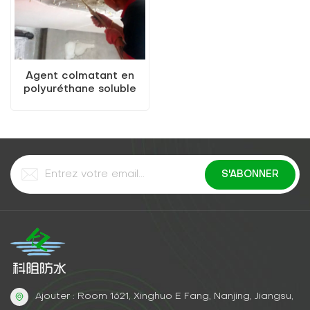
Agent colmatant en
polyuréthane soluble
dans l'eau KEZU
Ajouter : Room 1621, Xinghuo E Fang, Nanjing, Jiangsu,