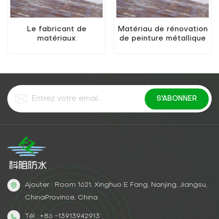
Le fabricant de
Matériau de rénovation
matériaux
de peinture métallique
imperméables vend une
à base d'eau de couleur
peinture anti-rust
personnalisable de
métallique à base d'eau
vente directe d'usine
(peinture deux en un)
Ajouter : Room 1621, Xinghuo E Fang, Nanjing, Jiangsu,
ChinaProvince, China
Tél : +86 -13913942913