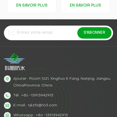
EN SAVOIR PLUS
EN SAVOIR PLUS
Ajouter : Room 1621, Xinghuo E Fang, Nanjing, Jiangsu,
ChinaProvince, China
Tél : +86 -13913942913
E-mail : njkzfs@163.com
Whatsapp : +86 -13913942913