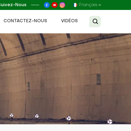
Suivez-Nous
Français
CONTACTEZ-NOUS
VIDÉOS
English
Français
Русский
Español
عربي
Tiếng Việt
中文