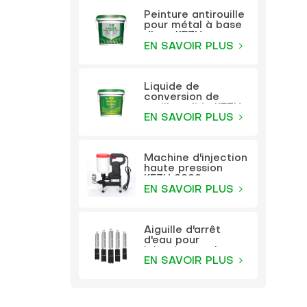
Peinture antirouille
pour métal à base
d'eau KEZU
(peinture deux en
EN SAVOIR PLUS
un)
Liquide de
conversion de
rouille solide KEZU
(apprêt
EN SAVOIR PLUS
transparent)
Machine d'injection
haute pression
KEZU 9999
EN SAVOIR PLUS
Aiguille d'arrêt
d'eau pour
jointoiement haute
pression KEZU
EN SAVOIR PLUS