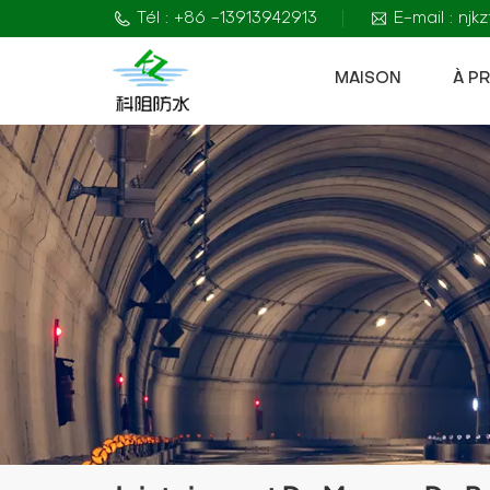
Tél : +86 -13913942913
E-mail : nj
MAISON
À P