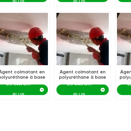
PLUS
PLUS
Agent colmatant en
Agent colmatant en
Agen
polyuréthane à base
polyuréthane à base
poly
'huile KEZU de haute
d'huile KEZU de bonne
EN SAVOIR
EN SAVOIR
E
qualité et sécurité
qualité
PLUS
PLUS