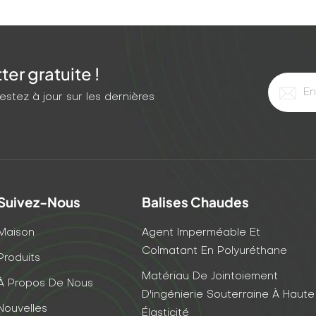
er gratuite !
stez à jour sur les dernières
Suivez-Nous
Balises Chaudes
Maison
Agent Imperméable Et
Colmatant En Polyuréthane
Produits
Matériau De Jointoiement
À Propos De Nous
D'ingénierie Souterraine À Haute
Nouvelles
Élasticité