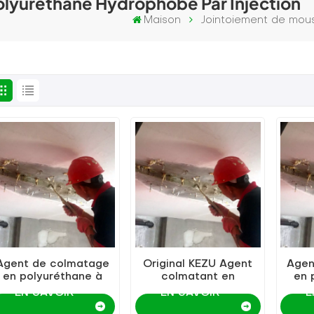
lyuréthane Hydrophobe Par Injection
Maison
Jointoiement de mous
Agent de colmatage
Original KEZU Agent
Agen
en polyuréthane à
colmatant en
en 
base d'huile KEZU,
polyuréthane à base
base
EN SAVOIR
EN SAVOIR
E
vendeurs chauds
d'huile
bonne