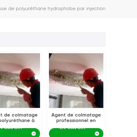
se de polyuréthane hydrophobe par injection
t de colmatage
Agent de colmatage
polyuréthane à
professionnel en
 d'huile KEZU de
polyuréthane à base
N SAVOIR
EN SAVOIR
 qualité et à bas
d'huile KEZU pour