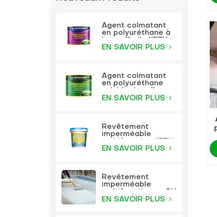
Agent colmatant
en polyuréthane à
base d'huile KEZU
EN SAVOIR PLUS
Agent colmatant
en polyuréthane
soluble dans l'eau
KEZU
EN SAVOIR PLUS
Revêtement
imperméable
d
multifonction KEZU
à haute élasticité
EN SAVOIR PLUS
en polyuréthane
Revêtement
imperméable
multifonction en PU
à haute élasticité
EN SAVOIR PLUS