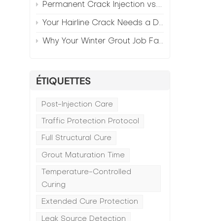
Permanent Crack Injection vs. Annual Patching—The Math
s
Your Hairline Crack Needs a Different Grout Than Your Wide Gap
Why Your Winter Grout Job Failed (And How to Fix It)
s
ÉTIQUETTES
Post-Injection Care
Traffic Protection Protocol
Full Structural Cure
Grout Maturation Time
Temperature-Controlled
Curing
Extended Cure Protection
Leak Source Detection