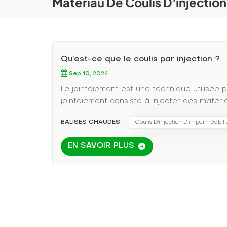
Matériau De Coulis D'injectio
Qu’est-ce que le coulis par injection ?
Sep 10, 2024
Le jointoiement est une technique utilisée 
jointoiement consiste à injecter des matéri
béton pendant la construction pour rempli
BALISES CHAUDES :
Coulis D'injection D'imperméabili
est largement utilisée dans des domaines tel
souterraines et les projets de conservation
EN SAVOIR PLUS
matériaux tels que du coulis de ciment, de
jointoiement doit avoir une excellente per
de la zone cible et une forte adhérence av
imperméabiliser la structure en béton et amél
Cependant, la technologie d’injection prés
certains cas complexes, le coulis peut ne 
les problèmes sous-jacents de la structure 