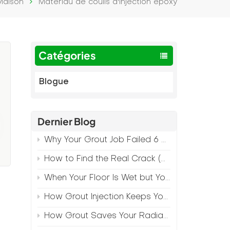
Maison
Matériau de coulis d'injection époxy
Catégories
Blogue
Dernier Blog
Why Your Grout Job Failed 6 Months Later (And How to Prevent It)
How to Find the Real Crack (Because What You See Isn't Always the Source)
t
When Your Floor Is Wet but Your Crack Is Dry
How Grout Injection Keeps Your Retail Floors Looking Fresh
How Grout Saves Your Radiant Floor from Moisture Damage