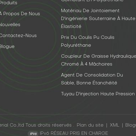
Colmatant En Polyuréthane
Produits
Matériau De Jointoiement
À Propos De Nous
D'ingénierie Souterraine À Haute
Nouvelles
Élasticité
Contactez-Nous
Prix Du Coulis Pu Coulis
Polyuréthane
Blogue
Coupleur De Graisse Hydrauliqu
Chromé À 4 Mâchoires
Agent De Consolidation Du
Sable, Bonne Étanchéité
Tuyau D'injection Haute Pression
al Co.,ltd Tous droits réservés .
Plan du site
|
XML
|
Blo
IPv6 RÉSEAU PRIS EN CHARGE