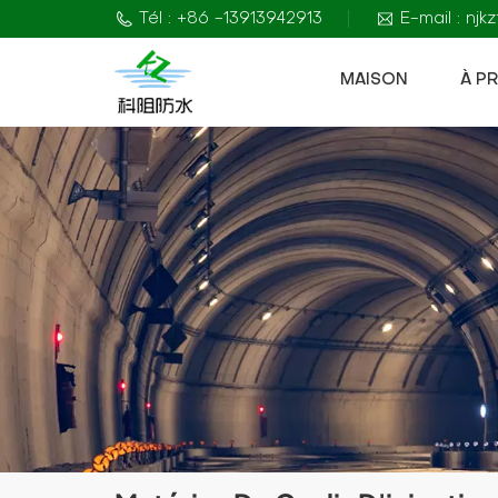
Tél : +86 -13913942913
E-mail : nj
MAISON
À P