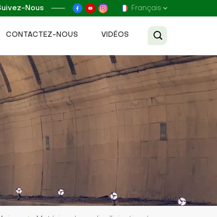
Suivez-Nous
Français
CONTACTEZ-NOUS
VIDÉOS
English
Français
Русский
Español
عربي
Tiếng Việt
中文