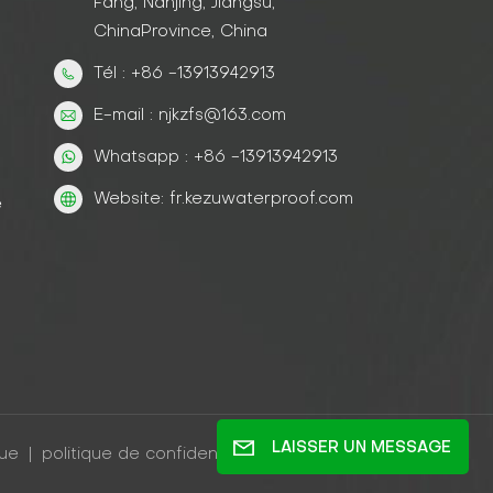
Fang, Nanjing, Jiangsu,
ChinaProvince, China
Tél : +86 -13913942913
E-mail : njkzfs@163.com
Whatsapp : +86 -13913942913
Website: fr.kezuwaterproof.com
e
LAISSER UN MESSAGE
gue
|
politique de confidentialité