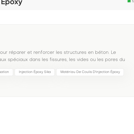
n Époxy
pour réparer et renforcer les structures en béton. Le
aux spéciaux dans les fissures, les vides ou les pores du
r et renforcer les zones endommagées. Cette technologie
sation
Injection Époxy Sika
Matériau De Coulis D'injection Époxy
s que la construction, les ponts, les structures
 de l'eau. Le jointoiement utilise généralement des
s polymères ou des résines époxy.Le matériel de
méabilité et adhérence pour assurer un remplissage adéqua
ec le béton environnant. Le jointoiement peut également
iorer l’étanchéité et la durabilité de la structure.
ente également certaines limites. Par exemple, dans
pas remplir complètement la zone cible ou ne pas résoudre
en béton. Par conséquent, avant d’utiliser la technologie