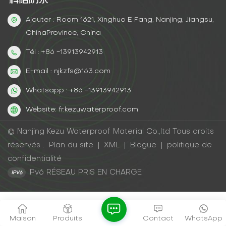
Ajouter : Room 1621, Xinghuo E Fang, Nanjing, Jiangsu,
ChinaProvince, China
Tél : +86 -13913942913
E-mail : njkzfs@163.com
Whatsapp : +86 -13913942913
Website: fr.kezuwaterproof.com
© Nanjing Kezu Waterproof Material Co.,ltd Tous droits
réservés .
Plan du site
|
XML
|
Blogue
|
politique de
confidentialité
IPv6 RÉSEAU PRIS EN CHARGE
Maison
Produits
Contact
WhatsApp