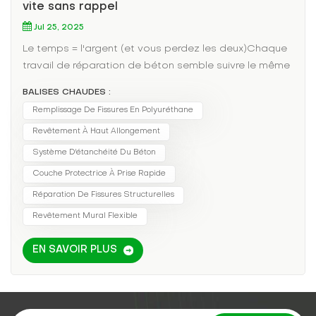
vite sans rappel
Jul 25, 2025
Le temps = l'argent (et vous perdez les deux)Chaque
travail de réparation de béton semble suivre le même
schéma douloureux :Appliquer un revêtement
BALISES CHAUDES :
rigideRegardez-le craquer la saison
Remplissage De Fissures En Polyuréthane
prochaineRecevoir un rappel en colère du clientIl y a
Revêtement À Haut Allongement
une meilleure façon de faire.Pourquoi les entrepreneurs
intelligents ont changéLe revêtement en polyuréthane
Système D'étanchéité Du Béton
multi-élastique offre ce que les autres ne peuvent pas
Couche Protectrice À Prise Rapide
:Avantage de vitesse :Sec au toucher en 90
Réparation De Fissures Structurelles
minutesDurcissement complet en 4 heuresRecouvrir le
Revêtement Mural Flexible
jour mêmeAvantages liés aux performances :✔
Garantie de 10 ans disponible✔ Résiste à des
EN SAVOIR PLUS
températures de -30°C à 80°C✔ Résiste
parfaitement à la pluie poussée par le ventMais ce
n'est pas magique :La surface doit être propre et
saineTempérature d'application minimale de