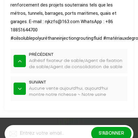
renforcement des projets souterrains tels que les
métros, tunnels, barrages, ports maritimes, quais et
garages. E-mail : njkzfs@163.com WhatsApp : +86
18851644700
#oilsolublepolyuréthaneinjectiongroutingfluid
#matériauxdegro
PRÉCÉDENT
Adhésif fixateur de sable/Agent de fixation
de sable/Agent de consolidation de sable
fort
SUIVANT
Aucune vente aujourd'hui, aujourd'hui
montre notre richesse ~ Notre usine
!Hehehe~~