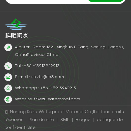
Ajouter : Room 1621, Xinghuo E Fang, Nanjing, Jiangsu,
ChinaProvince, China
Tél : +86 -13913942913
E-mail : njkzfs@163.com
Whatsapp : +86 -13913942913
Website: fr.kezuwaterproof.com
© Nanjing Kezu Waterproof Material Co.,ltd Tous droits
réservés .
Plan du site
|
XML
|
Blogue
|
politique de
confidentialité